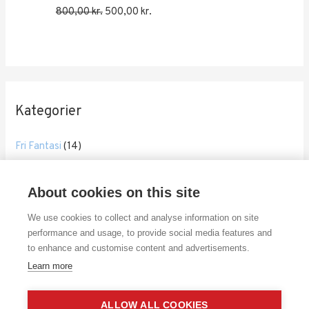
Den
Den
800,00
kr.
500,00
kr.
oprindelige
aktuelle
pris
pris
var:
er:
800,00 kr..
500,00 kr..
Kategorier
Fri Fantasi
(14)
Glade Ansigter
(27)
Klat Klat
(17)
About cookies on this site
Rodekasse
(62)
We use cookies to collect and analyse information on site
performance and usage, to provide social media features and
Sort Hvid
(4)
to enhance and customise content and advertisements.
Ukategoriseret
(0)
Learn more
ALLOW ALL COOKIES