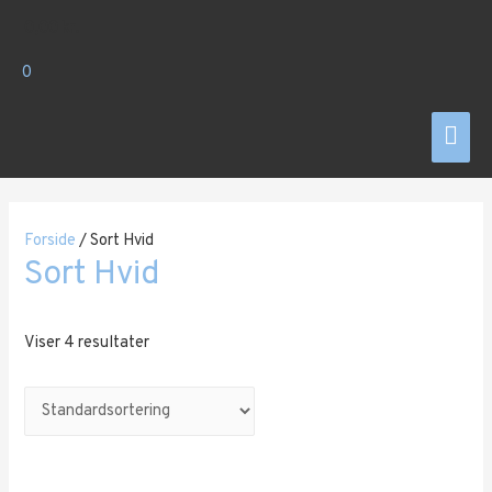
Gå
0,00
kr.
til
indholdet
0
Hov
Forside
/ Sort Hvid
Sort Hvid
Viser 4 resultater