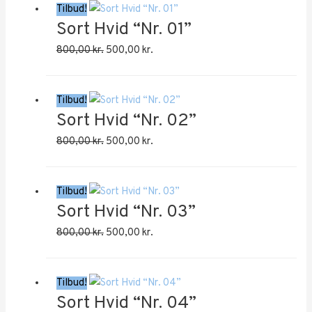
Tilbud!
Sort Hvid “Nr. 01”
Den
Den
800,00
kr.
500,00
kr.
oprindelige
aktuelle
pris
pris
Tilbud!
var:
er:
Sort Hvid “Nr. 02”
800,00 kr..
500,00 kr..
Den
Den
800,00
kr.
500,00
kr.
oprindelige
aktuelle
pris
pris
Tilbud!
var:
er:
Sort Hvid “Nr. 03”
800,00 kr..
500,00 kr..
Den
Den
800,00
kr.
500,00
kr.
oprindelige
aktuelle
pris
pris
Tilbud!
var:
er:
Sort Hvid “Nr. 04”
800,00 kr..
500,00 kr..