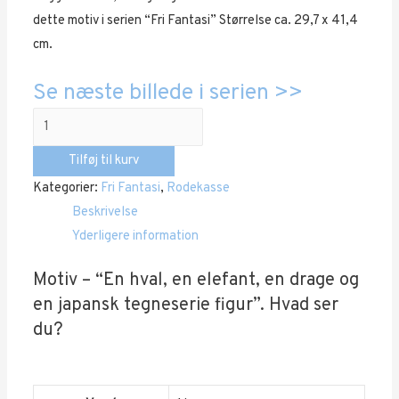
dette motiv i serien “Fri Fantasi” Størrelse ca. 29,7 x 41,4
800,00 kr..
500,00 kr..
cm.
Se næste billede i serien >>
Fri
Fantasi
Tilføj til kurv
“Nr.
Kategorier:
Fri Fantasi
,
Rodekasse
01”
Beskrivelse
antal
Yderligere information
Motiv – “En hval, en elefant, en drage og
en japansk tegneserie figur”. Hvad ser
du?