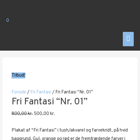
Gå
0,00
kr.
til
indholdet
0
Hov
Tilbud!
Forside
/
Fri Fantasi
/ Fri Fantasi “Nr. 01”
Fri Fantasi “Nr. 01”
Den
Den
800,00
kr.
500,00
kr.
oprindelige
aktuelle
Plakat af “Fri Fantasi” i tush/akvarel og farvekridt, på hvid
pris
pris
baggrund. Gul, orange og rød er de fremtrædende farver i
var:
er: