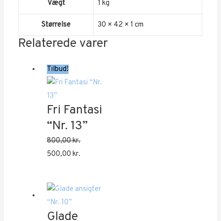
Vægt
1 kg
Størrelse
30 × 42 × 1 cm
Relaterede varer
Tilbud!
Fri Fantasi
“Nr. 13”
800,00
kr.
Den
Den
500,00
kr.
oprindelige
aktuelle
pris
pris
var:
er:
800,00 kr..
500,00 kr..
Glade