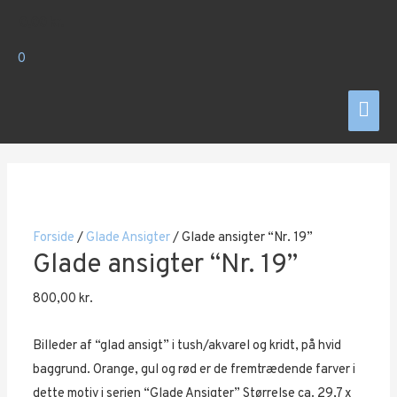
Gå
0,00
kr.
til
indholdet
0
Hov
Forside
/
Glade Ansigter
/ Glade ansigter “Nr. 19”
Glade ansigter “Nr. 19”
800,00
kr.
Billeder af “glad ansigt” i tush/akvarel og kridt, på hvid
baggrund. Orange, gul og rød er de fremtrædende farver i
dette motiv i serien “Glade Ansigter” Størrelse ca. 29,7 x