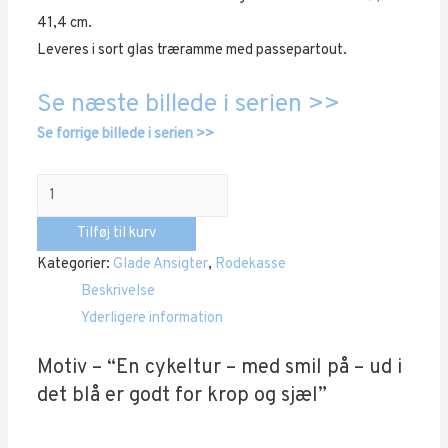
41,4 cm.
Leveres i sort glas træramme med passepartout.
Se næste billede i serien >>
Se forrige billede i serien >>
Glade
ansigter
Tilføj til kurv
“Nr.
Kategorier:
Glade Ansigter
,
Rodekasse
19”
Beskrivelse
antal
Yderligere information
Motiv – “En cykeltur – med smil på – ud i
det blå er godt for krop og sjæl”