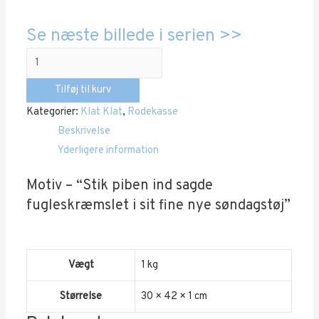
Se næste billede i serien >>
Klat
Klat
Tilføj til kurv
“Nr.
Kategorier:
Klat Klat
,
Rodekasse
01”
Beskrivelse
antal
Yderligere information
Motiv – “Stik piben ind sagde
fugleskræmslet i sit fine nye søndagstøj”
Vægt
1 kg
Størrelse
30 × 42 × 1 cm