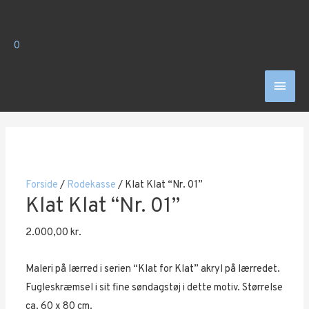
Gå
0,00
kr.
til
indholdet
0
Hove
Forside
/
Rodekasse
/ Klat Klat “Nr. 01”
Klat Klat “Nr. 01”
2.000,00
kr.
Maleri på lærred i serien “Klat for Klat” akryl på lærredet.
Fugleskræmsel i sit fine søndagstøj i dette motiv. Størrelse
ca. 60 x 80 cm.