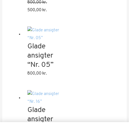
800,00
kr.
Den
Den
500,00
kr.
oprindelige
aktuelle
pris
pris
var:
er:
800,00 kr..
500,00 kr..
Glade
ansigter
“Nr. 05”
800,00
kr.
Glade
ansigter
“Nr. 16”