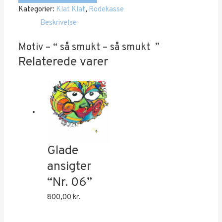
Kategorier:
Klat Klat
,
Rodekasse
14”
Beskrivelse
(SOLGT)
antal
Motiv – “ så smukt – så smukt ”
Relaterede varer
Glade
ansigter
“Nr. 06”
800,00
kr.