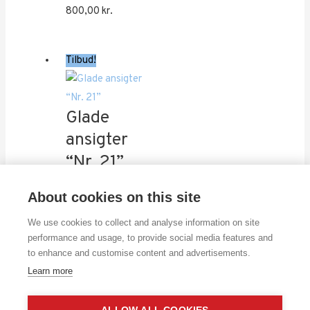
800,00
kr.
Tilbud!
Glade
ansigter
“Nr. 21”
800,00
kr.
About cookies on this site
Den
Den
500,00
kr.
oprindelige
aktuelle
We use cookies to collect and analyse information on site
pris
pris
performance and usage, to provide social media features and
to enhance and customise content and advertisements.
var:
er:
Learn more
800,00 kr..
500,00 kr..