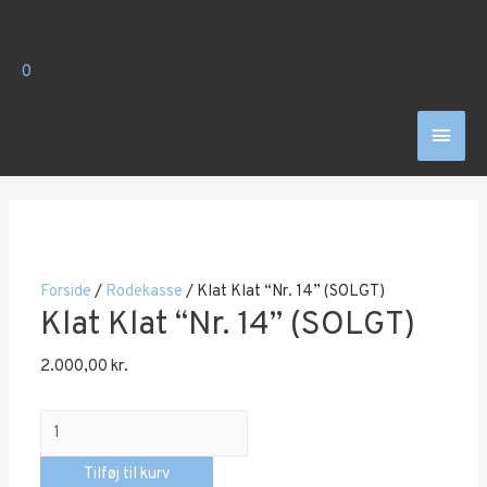
Gå
0,00
kr.
til
indholdet
0
Hove
Forside
/
Rodekasse
/ Klat Klat “Nr. 14” (SOLGT)
Klat Klat “Nr. 14” (SOLGT)
2.000,00
kr.
Klat
Klat
Tilføj til kurv
“Nr.