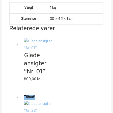
Vægt
1 kg
Størrelse
30 × 42 × 1 cm
Relaterede varer
Glade
ansigter
“Nr. 01”
800,00
kr.
Tilbud!