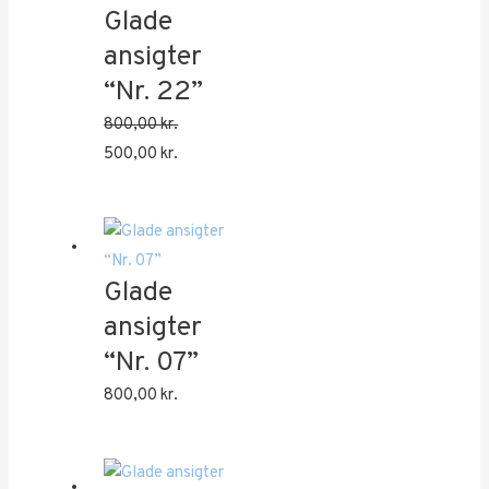
Glade
ansigter
“Nr. 22”
800,00
kr.
Den
Den
500,00
kr.
oprindelige
aktuelle
pris
pris
var:
er:
800,00 kr..
500,00 kr..
Glade
ansigter
“Nr. 07”
800,00
kr.