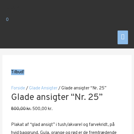
Gå
0,00
kr.
til
indholdet
0
Hov
Tilbud!
Forside
/
Glade Ansigter
/ Glade ansigter “Nr. 25”
Glade ansigter “Nr. 25”
Den
Den
800,00
kr.
500,00
kr.
oprindelige
aktuelle
Plakat af “glad ansigt” i tush/akvarel og farvekridt, på
pris
pris
hvid baggrund. Gula, orange og rød er de fremtrædende
var:
er: