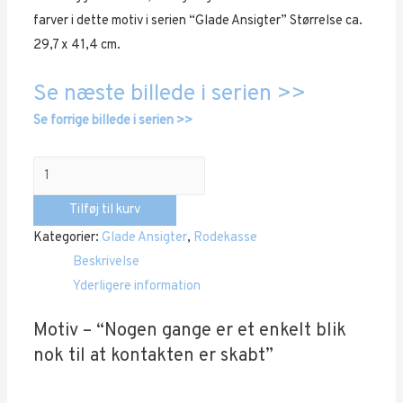
farver i dette motiv i serien “Glade Ansigter” Størrelse ca.
800,00 kr..
500,00 kr..
29,7 x 41,4 cm.
Se næste billede i serien >>
Se forrige billede i serien >>
Glade
ansigter
Tilføj til kurv
“Nr.
Kategorier:
Glade Ansigter
,
Rodekasse
25”
Beskrivelse
antal
Yderligere information
Motiv – “Nogen gange er et enkelt blik
nok til at kontakten er skabt”