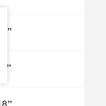
16”
17”
18”