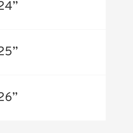
 24”
 25”
 26”