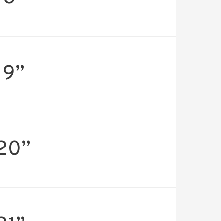
19”
 20”