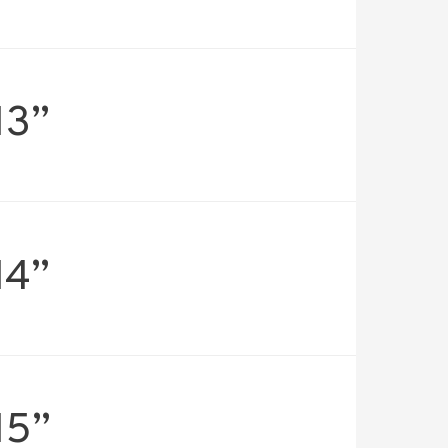
13”
14”
15”