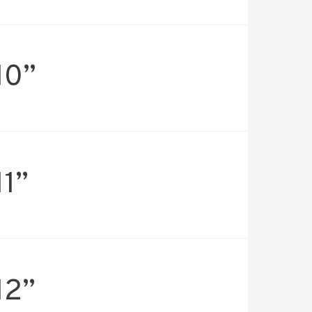
10”
11”
12”