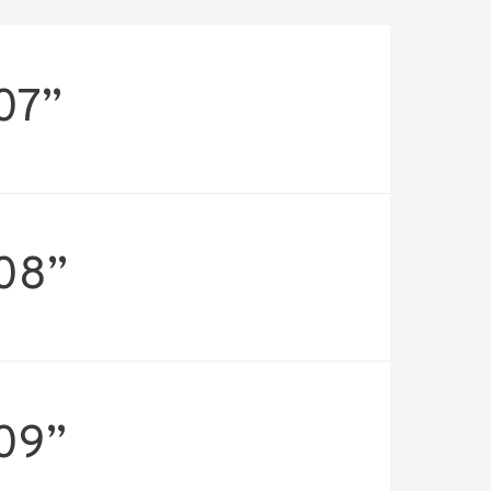
 07”
 08”
 09”